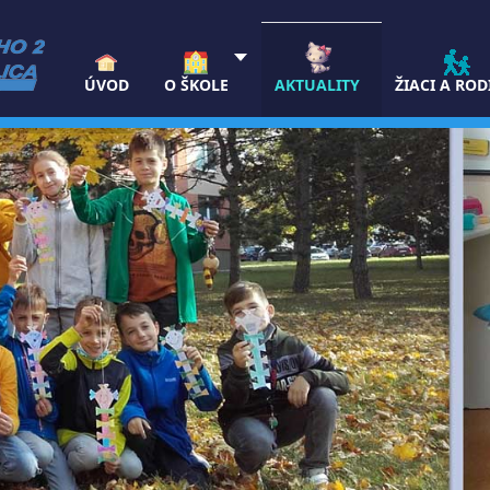
ÚVOD
O ŠKOLE
AKTUALITY
ŽIACI A ROD