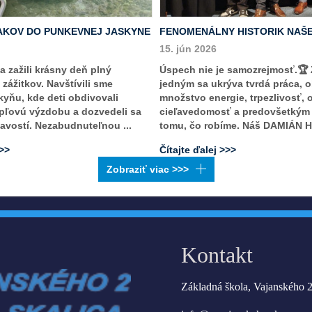
AKOV DO PUNKEVNEJ JASKYNE
FENOMENÁLNY HISTORIK NAŠE
15. jún 2026
ka zažili krásny deň plný
Úspech nie je samozrejmosť.🏆
zážitkov. Navštívili sme
jedným sa ukrýva tvrdá práca, 
yňu, kde deti obdivovali
množstvo energie, trpezlivosť, 
pľovú výzdobu a dozvedeli sa
cieľavedomosť a predovšetkým 
vostí. Nezabudnuteľnou ...
tomu, čo robíme. Náš DAMIÁN HY
>>>
Čítajte ďalej >>>
Kontakt
Základná škola, Vajanského 2