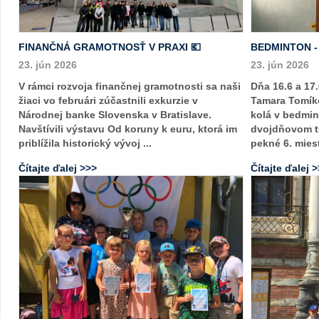
FINANČNÁ GRAMOTNOSŤ V PRAXI 💶
BEDMINTON 
23. jún 2026
23. jún 2026
V rámci rozvoja finančnej gramotnosti sa naši
Dňa 16.6 a 17.
žiaci vo februári zúčastnili exkurzie v
Tamara Tomíko
Národnej banke Slovenska v Bratislave.
kolá v bedmin
Navštívili výstavu Od koruny k euru, ktorá im
dvojdňovom tu
priblížila historický vývoj ...
pekné 6. mies
Čítajte ďalej >>>
Čítajte ďalej 