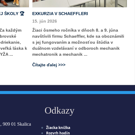
J ŠKOLY 🏆
EXKURZIA V SCHAEFFLERI
15. jún 2026
 Za každým
Žiaci ôsmeho ročníka v dňoch 8. a 9. júna
obrovské
navštívili firmu Schaeffler, kde sa oboznámili
odriekanie,
s jej fungovaním a možnosťou štúdia v
veľká láska k
duálnom vzdelávaní v odboroch mechanik
ŽA ...
mechatronik a mechanik ...
Čítajte ďalej >>>
Odkazy
, 909 01 Skalica
Žiacka knižka
Rozvrh hodín