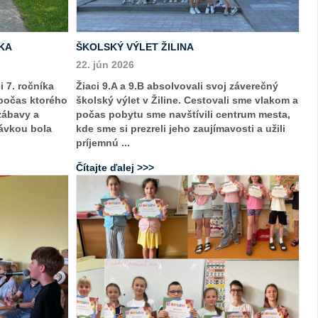
KA
ŠKOLSKÝ VÝLET ŽILINA
22. jún 2026
i 7. ročníka
Žiaci 9.A a 9.B absolvovali svoj záverečný
 počas ktorého
školský výlet v Žiline. Cestovali sme vlakom a
zábavy a
počas pobytu sme navštívili centrum mesta,
ávkou bola
kde sme si prezreli jeho zaujímavosti a užili
príjemnú ...
Čítajte ďalej >>>