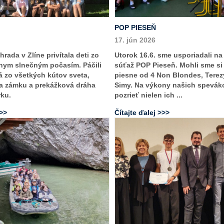
POP PIESEŇ
17. jún 2026
rada v Zlíne privítala deti zo
Utorok 16.6. sme usporiadali na
snym slnečným počasím. Páčili
súťaž POP Pieseň. Mohli sme s
á zo všetkých kútov sveta,
piesne od 4 Non Blondes, Terez
a zámku a prekážková dráha
Simy. Na výkony našich speváko
rku.
pozrieť nielen ich ...
>>>
Čítajte ďalej >>>