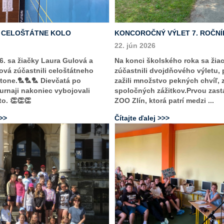
- CELOŠTÁTNE KOLO
KONCOROČNÝ VÝLET 7. ROČNÍ
22. jún 2026
6. sa žiačky Laura Gulová a
Na konci školského roka sa žiac
vá zúčastnili celoštátneho
zúčastnili dvojdňového výletu,
tone.🏸🏸🏸 Dievčatá po
zažili množstvo pekných chvíľ, 
rnaji nakoniec vybojovali
spoločných zážitkov.Prvou zast
to. 👏👏👏
ZOO Zlín, ktorá patrí medzi ...
>>>
Čítajte ďalej >>>