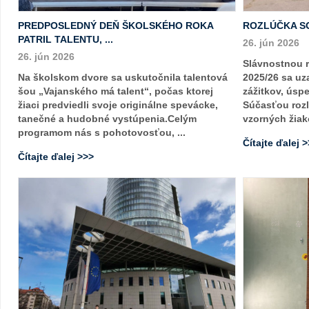
PREDPOSLEDNÝ DEŇ ŠKOLSKÉHO ROKA
ROZLÚČKA S
PATRIL TALENTU, ...
26. jún 2026
26. jún 2026
Slávnostnou 
Na školskom dvore sa uskutočnila talentová
2025/26 sa uza
šou „Vajanského má talent“, počas ktorej
zážitkov, úsp
žiaci predviedli svoje originálne spevácke,
Súčasťou rozl
tanečné a hudobné vystúpenia.Celým
vzorných žiako
programom nás s pohotovosťou, ...
Čítajte ďalej 
Čítajte ďalej >>>