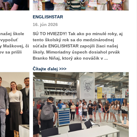
ENGLISHSTAR
16. jún 2026
 našej škole
SÚ TO HVIEZDY! Tak ako po minulé roky, aj
i vypočuť
tento školský rok sa do medzinárodnej
y Maškovej, či
súťaže ENGLISHSTAR zapojili žiaci našej
v sa prišli
školy. Mimoriadny úspech dosiahol prvák
Branko Niňaj, ktorý ako nováčik v ...
Čítajte ďalej >>>