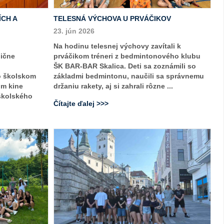
ÍCH A
TELESNÁ VÝCHOVA U PRVÁČIKOV
23. jún 2026
Na hodinu telesnej výchovy zavítali k
dične
prváčikom tréneri z bedmintonového klubu
ŠK BAR-BAR Skalica. Deti sa zoznámili so
o školskom
základmi bedmintonu, naučili sa správnemu
om kine
držaniu rakety, aj si zahrali rôzne ...
 školského
Čítajte ďalej >>>