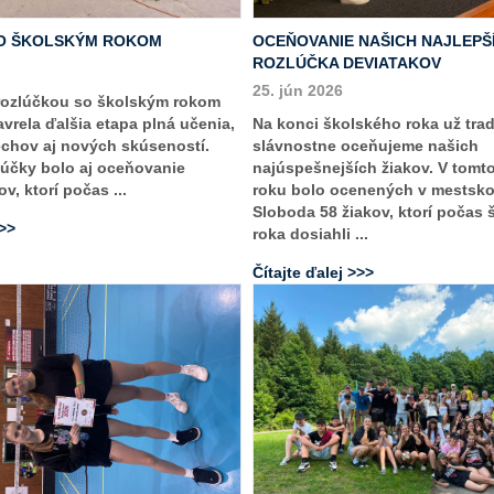
O ŠKOLSKÝM ROKOM
OCEŇOVANIE NAŠICH NAJLEPŠ
ROZLÚČKA DEVIATAKOV
25. jún 2026
rozlúčkou so školským rokom
vrela ďalšia etapa plná učenia,
Na konci školského roka už tra
echov aj nových skúseností.
slávnostne oceňujeme našich
účky bolo aj oceňovanie
najúspešnejších žiakov. V tomt
v, ktorí počas ...
roku bolo ocenených v mestsk
Sloboda 58 žiakov, ktorí počas
>>>
roka dosiahli ...
Čítajte ďalej >>>