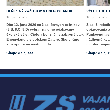
DEŇ PLNÝ ZÁŽITKOV V ENERGYLANDII
VÝLET TRETI
16. jún 2026
16. jún 2026
Dňa 12. júna 2026 sa žiaci ôsmych ročníkov
Žiaci 3. roční
(8.B, 8.C, 8.D) vybrali na dlho očakávaný
objavovania a 
školský výlet. Cieľom bol známy zábavný park
Punkevnú jask
Energylandia v poľskom Zatore. Skoro ráno
nádhernú kva
sme spoločne nastúpili do ...
mnoho zaujíma
Čítajte ďalej >>>
Čítajte ďalej 