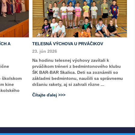
ÍCH A
TELESNÁ VÝCHOVA U PRVÁČIKOV
23. jún 2026
Na hodinu telesnej výchovy zavítali k
dične
prváčikom tréneri z bedmintonového klubu
ŠK BAR-BAR Skalica. Deti sa zoznámili so
o školskom
základmi bedmintonu, naučili sa správnemu
om kine
držaniu rakety, aj si zahrali rôzne ...
 školského
Čítajte ďalej >>>