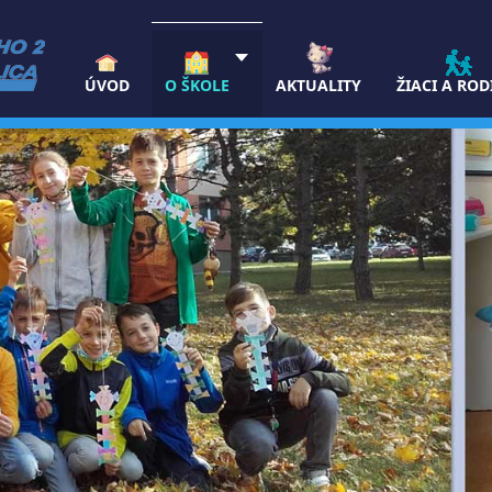
ÚVOD
O ŠKOLE
AKTUALITY
ŽIACI A ROD