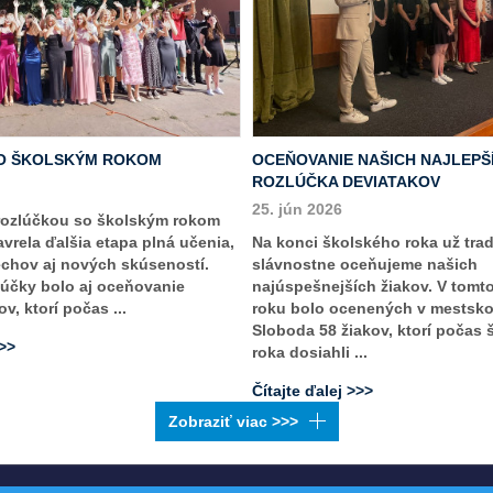
O ŠKOLSKÝM ROKOM
OCEŇOVANIE NAŠICH NAJLEPŠ
ROZLÚČKA DEVIATAKOV
25. jún 2026
rozlúčkou so školským rokom
vrela ďalšia etapa plná učenia,
Na konci školského roka už tra
echov aj nových skúseností.
slávnostne oceňujeme našich
účky bolo aj oceňovanie
najúspešnejších žiakov. V tomt
v, ktorí počas ...
roku bolo ocenených v mestsk
Sloboda 58 žiakov, ktorí počas
>>>
roka dosiahli ...
Čítajte ďalej >>>