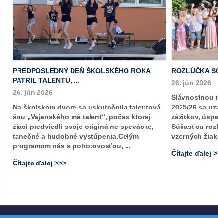
PREDPOSLEDNÝ DEŇ ŠKOLSKÉHO ROKA
ROZLÚČKA S
PATRIL TALENTU, ...
26. jún 2026
26. jún 2026
Slávnostnou 
Na školskom dvore sa uskutočnila talentová
2025/26 sa uza
šou „Vajanského má talent“, počas ktorej
zážitkov, úsp
žiaci predviedli svoje originálne spevácke,
Súčasťou rozl
tanečné a hudobné vystúpenia.Celým
vzorných žiako
programom nás s pohotovosťou, ...
Čítajte ďalej 
Čítajte ďalej >>>