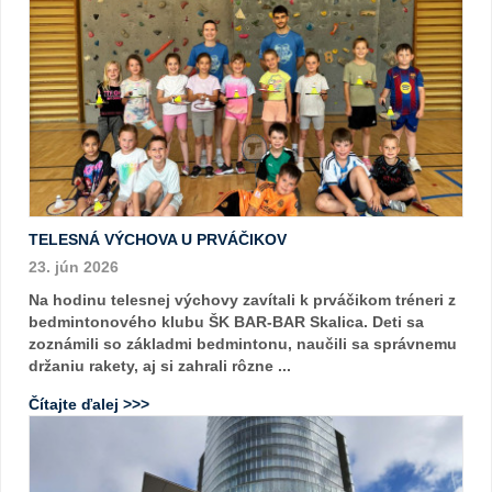
TELESNÁ VÝCHOVA U PRVÁČIKOV
23. jún 2026
Na hodinu telesnej výchovy zavítali k prváčikom tréneri z
bedmintonového klubu ŠK BAR-BAR Skalica. Deti sa
zoznámili so základmi bedmintonu, naučili sa správnemu
držaniu rakety, aj si zahrali rôzne ...
Čítajte ďalej >>>