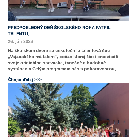
PREDPOSLEDNÝ DEŇ ŠKOLSKÉHO ROKA PATRIL
TALENTU, ...
26. jún 2026
Na školskom dvore sa uskutočnila talentová šou
„Vajanského má talent“, počas ktorej žiaci predviedli
svoje originálne spevácke, tanečné a hudobné
vystúpenia.Celým programom nás s pohotovosťou, ...
Čítajte ďalej >>>