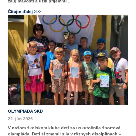
zaujímavosti a užili príjemnú ...
Čítajte ďalej >>>
OLYMPIÁDA ŠKD
22. jún 2026
V našom školskom klube detí sa uskutočnila športová
olympiáda. Deti si zmerali sily v rôznych disciplínach –