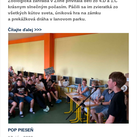
Zoologická záhrada v Zlíne privítala deti zo 4.D a 1.C
krásnym slnečným počasím. Páčili sa im zvieratká zo
všetkých kútov sveta, úniková hra na zámku
a prekážková dráha v lanovom parku.
Čítajte ďalej >>>
POP PIESEŇ