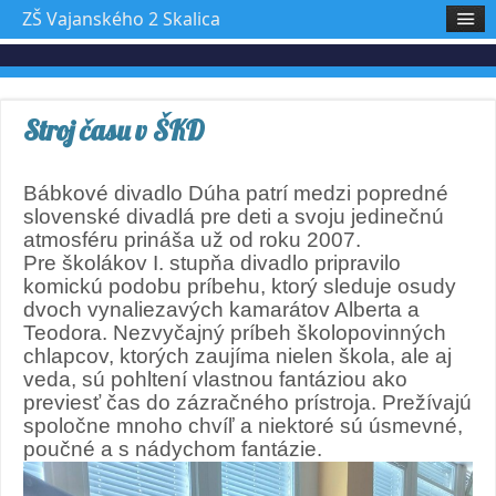
ZŠ Vajanského 2 Skalica
Stroj času v ŠKD
Bábkové divadlo Dúha patrí medzi popredné
slovenské divadlá pre deti a svoju jedinečnú
atmosféru prináša už od roku 2007.
Pre školákov I. stupňa divadlo pripravilo
komickú podobu príbehu, ktorý sleduje osudy
dvoch vynaliezavých kamarátov Alberta a
Teodora. Nezvyčajný príbeh školopovinných
chlapcov, ktorých zaujíma nielen škola, ale aj
veda, sú pohltení vlastnou fantáziou ako
previesť čas do zázračného prístroja. Prežívajú
spoločne mnoho chvíľ a niektoré sú úsmevné,
poučné a s nádychom fantázie.