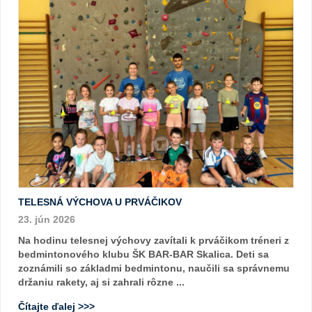
TELESNÁ VÝCHOVA U PRVÁČIKOV
23. jún 2026
Na hodinu telesnej výchovy zavítali k prváčikom tréneri z
bedmintonového klubu ŠK BAR-BAR Skalica. Deti sa
zoznámili so základmi bedmintonu, naučili sa správnemu
držaniu rakety, aj si zahrali rôzne ...
Čítajte ďalej >>>