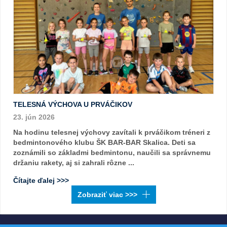
TELESNÁ VÝCHOVA U PRVÁČIKOV
23. jún 2026
Na hodinu telesnej výchovy zavítali k prváčikom tréneri z
bedmintonového klubu ŠK BAR-BAR Skalica. Deti sa
zoznámili so základmi bedmintonu, naučili sa správnemu
držaniu rakety, aj si zahrali rôzne ...
Čítajte ďalej >>>