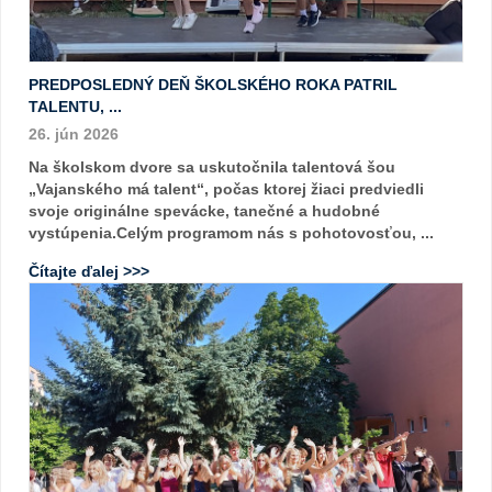
PREDPOSLEDNÝ DEŇ ŠKOLSKÉHO ROKA PATRIL
TALENTU, ...
26. jún 2026
Na školskom dvore sa uskutočnila talentová šou
„Vajanského má talent“, počas ktorej žiaci predviedli
svoje originálne spevácke, tanečné a hudobné
vystúpenia.Celým programom nás s pohotovosťou, ...
Čítajte ďalej >>>