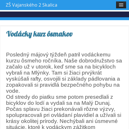
ZŠ Vajanského 2 Skalica
Vodácky kurz ôsmakov
Posledný májový týždeň patril vodáckemu
kurzu ôsmeho ročníka. Naše dobrodružstvo sa
začalo už v utorok, keď sme sa na bicykloch
vybrali na Mlýnky. Tam si žiaci prvýkrát
vyskúšali rafty, osvojili si základy pádlovania a
zopakovali si pravidlá bezpečného pohybu na
vode.
Od stredy do piatku sme potom presedlali z
bicyklov do lodí a vydali sa na Malý Dunaj.
Počas splavu žiaci prekonávali rôzne výzvy,
spolupracovali pri ovládaní plavidiel a užívali si
krásy okolitej prírody. Nechýbali ani úsmevné
situácie, ktoré k vodáckym zážitkom