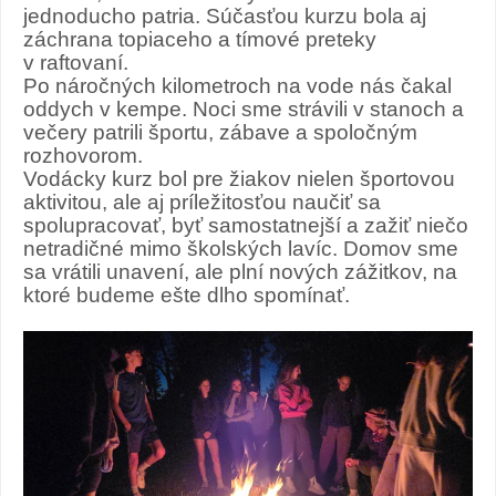
jednoducho patria. Súčasťou kurzu bola aj
záchrana topiaceho a tímové preteky
v raftovaní.
Po náročných kilometroch na vode nás čakal
oddych v kempe. Noci sme strávili v stanoch a
večery patrili športu, zábave a spoločným
rozhovorom.
Vodácky kurz bol pre žiakov nielen športovou
aktivitou, ale aj príležitosťou naučiť sa
spolupracovať, byť samostatnejší a zažiť niečo
netradičné mimo školských lavíc. Domov sme
sa vrátili unavení, ale plní nových zážitkov, na
ktoré budeme ešte dlho spomínať.