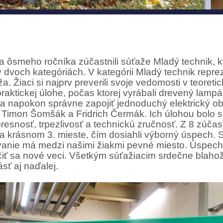
a ôsmeho ročníka zúčastnili súťaže Mladý technik, k
v dvoch kategóriách. V kategórii Mladý technik repr
Žiaci si najprv preverili svoje vedomosti v teoreticke
praktickej úlohe, počas ktorej vyrábali drevený lampá
 napokon správne zapojiť jednoduchý elektrický ob
i Timon Šomšák a Fridrich Čermák. Ich úlohou bolo 
resnosť, trpezlivosť a technickú zručnosť. Z 8 zúčas
na krásnom 3. mieste, čím dosiahli výborný úspech. 
ávanie má medzi našimi žiakmi pevné miesto. Úspec
i učiť sa nové veci. Všetkým súťažiacim srdečne blaho
sť aj naďalej.