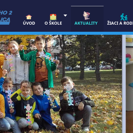
ÚVOD
O ŠKOLE
AKTUALITY
ŽIACI A ROD