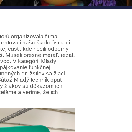
torú organizovala firma
ezentovali našu školu ôsmaci
j časti, kde riešili odborný
š. Museli presne merať, rezať,
vod. V kategórii Mladý
spájkovanie funkčnej
tnených družstiev sa žiaci
Súťaž Mladý technik opäť
hy žiakov sú dôkazom ich
želáme a veríme, že ich