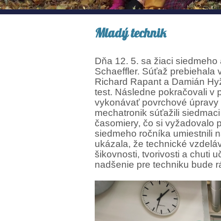
Mladý technik
Dňa 12. 5. sa žiaci siedmeho 
Schaeffler. Súťaž prebiehala 
Richard Rapant a Damián Hyža. 
test. Následne pokračovali v 
vykonávať povrchové úpravy a
mechatronik súťažili siedmac
časomiery, čo si vyžadovalo p
siedmeho ročníka umiestnili 
ukázala, že technické vzdel
šikovnosti, tvorivosti a chut
nadšenie pre techniku bude rá