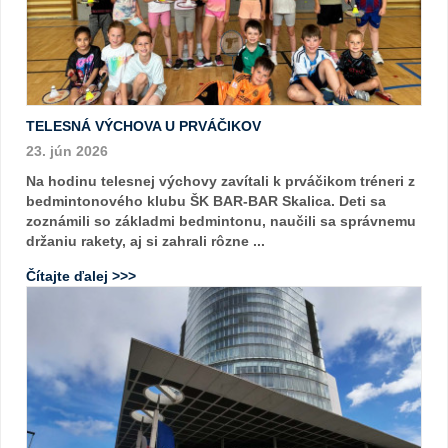
TELESNÁ VÝCHOVA U PRVÁČIKOV
23. jún 2026
Na hodinu telesnej výchovy zavítali k prváčikom tréneri z
bedmintonového klubu ŠK BAR-BAR Skalica. Deti sa
zoznámili so základmi bedmintonu, naučili sa správnemu
držaniu rakety, aj si zahrali rôzne ...
Čítajte ďalej >>>