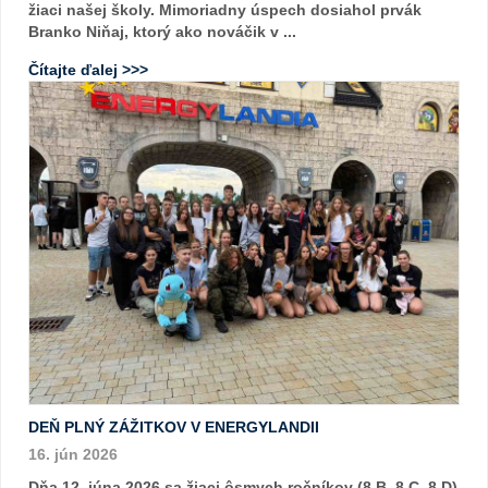
žiaci našej školy. Mimoriadny úspech dosiahol prvák
Branko Niňaj, ktorý ako nováčik v ...
Čítajte ďalej >>>
DEŇ PLNÝ ZÁŽITKOV V ENERGYLANDII
16. jún 2026
Dňa 12. júna 2026 sa žiaci ôsmych ročníkov (8.B, 8.C, 8.D)