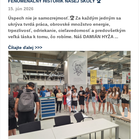
FENOMENÁLNY HISTORIK NAŠEJ ŠKOLY 🏆
15. jún 2026
Úspech nie je samozrejmosť.🏆 Za každým jedným sa
ukrýva tvrdá práca, obrovské množstvo energie,
trpezlivosť, odriekanie, cieľavedomosť a predovšetkým
veľká láska k tomu, čo robíme. Náš DAMIÁN HYŽA ...
Čítajte ďalej >>>