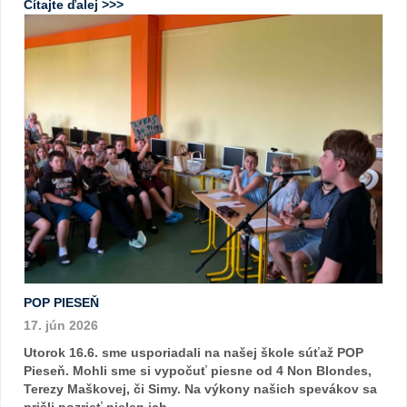
Čítajte ďalej >>>
POP PIESEŇ
17. jún 2026
Utorok 16.6. sme usporiadali na našej škole súťaž POP
Pieseň. Mohli sme si vypočuť piesne od 4 Non Blondes,
Terezy Maškovej, či Simy. Na výkony našich spevákov sa
prišli pozrieť nielen ich ...