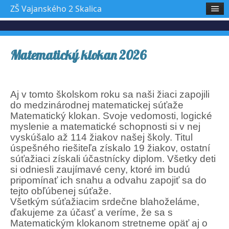
ZŠ Vajanského 2 Skalica
Matematický klokan 2026
Aj v tomto školskom roku sa naši žiaci zapojili
do medzinárodnej matematickej súťaže
Matematický klokan. Svoje vedomosti, logické
myslenie a matematické schopnosti si v nej
vyskúšalo až 114 žiakov našej školy. Titul
úspešného riešiteľa získalo 19 žiakov, ostatní
súťažiaci získali účastnícky diplom. Všetky deti
si odniesli zaujímavé ceny, ktoré im budú
pripomínať ich snahu a odvahu zapojiť sa do
tejto obľúbenej súťaže.
Všetkým súťažiacim srdečne blahoželáme,
ďakujeme za účasť a veríme, že sa s
Matematickým klokanom stretneme opäť aj o