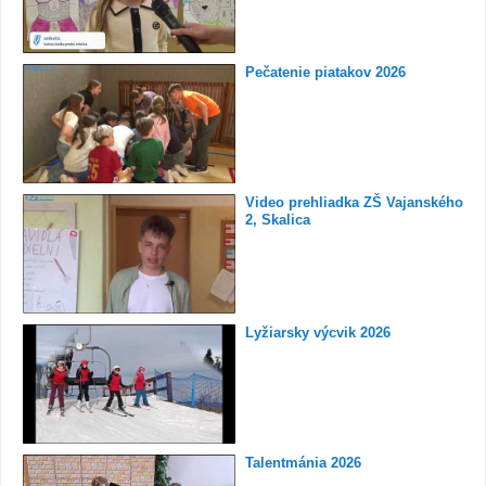
Pečatenie piatakov 2026
Video prehliadka ZŠ Vajanského
2, Skalica
Lyžiarsky výcvik 2026
Talentmánia 2026