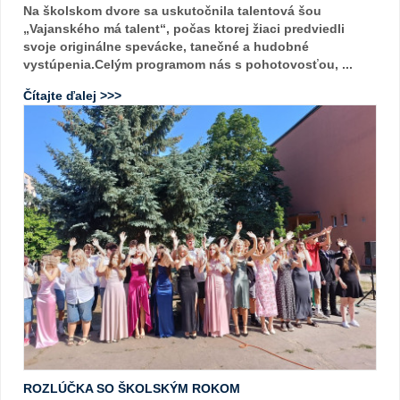
Na školskom dvore sa uskutočnila talentová šou
„Vajanského má talent“, počas ktorej žiaci predviedli
svoje originálne spevácke, tanečné a hudobné
vystúpenia.Celým programom nás s pohotovosťou, ...
Čítajte ďalej >>>
ROZLÚČKA SO ŠKOLSKÝM ROKOM