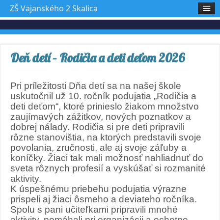
ZŠ Vajanského 2 Skalica
Deň detí – Rodičia a deti deťom 2026
Pri príležitosti Dňa detí sa na našej škole
uskutočnil už 10. ročník podujatia „Rodičia a
deti deťom“, ktoré prinieslo žiakom množstvo
zaujímavých zážitkov, nových poznatkov a
dobrej nálady. Rodičia si pre deti pripravili
rôzne stanovištia, na ktorých predstavili svoje
povolania, zručnosti, ale aj svoje záľuby a
koníčky. Žiaci tak mali možnosť nahliadnuť do
sveta rôznych profesií a vyskúšať si rozmanité
aktivity.
K úspešnému priebehu podujatia výrazne
prispeli aj žiaci ôsmeho a deviateho ročníka.
Spolu s pani učiteľkami pripravili mnohé
aktivity, pomáhali pri organizácii a ochotne