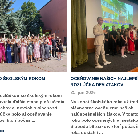
O ŠKOLSKÝM ROKOM
OCEŇOVANIE NAŠICH NAJLEPŠ
ROZLÚČKA DEVIATAKOV
25. jún 2026
rozlúčkou so školským rokom
vrela ďalšia etapa plná učenia,
Na konci školského roka už tra
echov aj nových skúseností.
slávnostne oceňujeme našich
účky bolo aj oceňovanie
najúspešnejších žiakov. V tomt
v, ktorí počas ...
roku bolo ocenených v mestsk
Sloboda 58 žiakov, ktorí počas
>>>
roka dosiahli ...