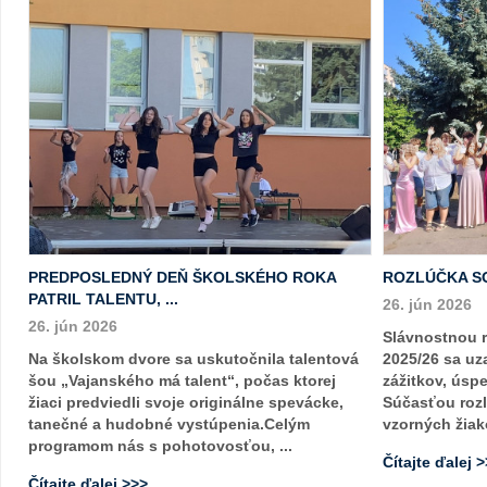
PREDPOSLEDNÝ DEŇ ŠKOLSKÉHO ROKA
ROZLÚČKA S
PATRIL TALENTU, ...
26. jún 2026
26. jún 2026
Slávnostnou 
Na školskom dvore sa uskutočnila talentová
2025/26 sa uza
šou „Vajanského má talent“, počas ktorej
zážitkov, úsp
žiaci predviedli svoje originálne spevácke,
Súčasťou rozl
tanečné a hudobné vystúpenia.Celým
vzorných žiako
programom nás s pohotovosťou, ...
Čítajte ďalej 
Čítajte ďalej >>>