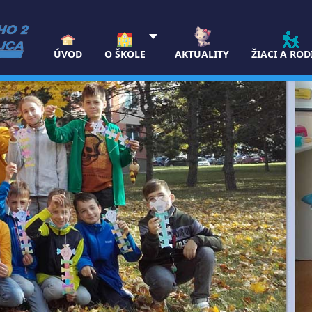
ÚVOD
O ŠKOLE
AKTUALITY
ŽIACI A ROD