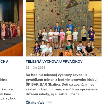
ÍCH A
TELESNÁ VÝCHOVA U PRVÁČIKOV
23. jún 2026
Na hodinu telesnej výchovy zavítali k
dične
prváčikom tréneri z bedmintonového klubu
ŠK BAR-BAR Skalica. Deti sa zoznámili so
o školskom
základmi bedmintonu, naučili sa správnemu
om kine
držaniu rakety, aj si zahrali rôzne ...
 školského
Čítajte ďalej >>>